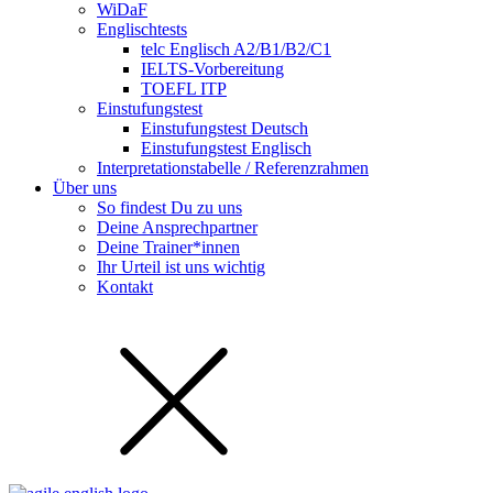
WiDaF
Englischtests
telc Englisch A2/B1/B2/C1
IELTS-Vorbereitung
TOEFL ITP
Einstufungstest
Einstufungstest Deutsch
Einstufungstest Englisch
Interpretationstabelle / Referenzrahmen
Über uns
So findest Du zu uns
Deine Ansprechpartner
Deine Trainer*innen
Ihr Urteil ist uns wichtig
Kontakt