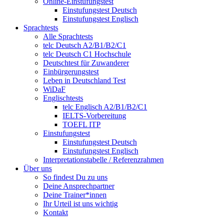
Online-Einstufungstest
Einstufungstest Deutsch
Einstufungstest Englisch
Sprachtests
Alle Sprachtests
telc Deutsch A2/B1/B2/C1
telc Deutsch C1 Hochschule
Deutschtest für Zuwanderer
Einbürgerungstest
Leben in Deutschland Test
WiDaF
Englischtests
telc Englisch A2/B1/B2/C1
IELTS-Vorbereitung
TOEFL ITP
Einstufungstest
Einstufungstest Deutsch
Einstufungstest Englisch
Interpretationstabelle / Referenzrahmen
Über uns
So findest Du zu uns
Deine Ansprechpartner
Deine Trainer*innen
Ihr Urteil ist uns wichtig
Kontakt