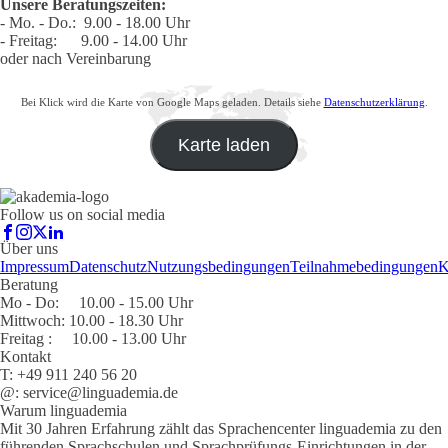
Unsere Beratungszeiten:
- Mo. - Do.: 9.00 - 18.00 Uhr
- Freitag: 9.00 - 14.00 Uhr
oder nach Vereinbarung
Bei Klick wird die Karte von Google Maps geladen. Details siehe
Datenschutzerklärung
.
Karte laden
Follow us on social media
Über uns
Impressum
Datenschutz
Nutzungsbedingungen
Teilnahmebedingungen
K
Beratung
Mo - Do: 10.00 - 15.00 Uhr
Mittwoch: 10.00 - 18.30 Uhr
Freitag : 10.00 - 13.00 Uhr
Kontakt
T: +49 911 240 56 20
@: service@linguademia.de
Warum linguademia
Mit 30 Jahren Erfahrung zählt das Sprachencenter linguademia zu den
führenden Sprachschulen und Sprachprüfungs-Einrichtungen in der